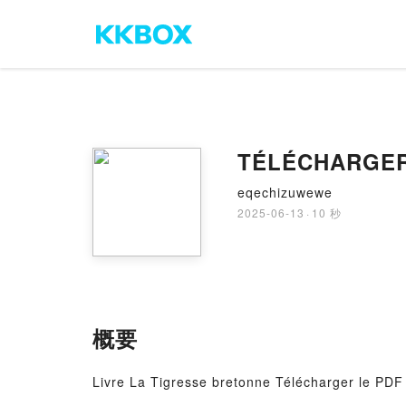
TÉLÉCHARGER [
eqechizuwewe
2025-06-13
·
10 秒
概要
Livre La Tigresse bretonne Télécharger le PDF -