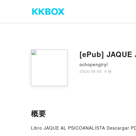
[ePub] JAQUE 
ochopengiryl
2024-08-05
·
9 秒
概要
Libro JAQUE AL PSICOANALISTA Descargar 