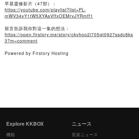
早晨靈修影片（47部）：
https://youtube.com/playlist?list=PL-
mWV34vY1tW5XYAsVffxOEMrvJYRmff1
留言告訴我你對這一集的想法：
https://open.firstory.me/story/ckvhoo2i705qt0927ssdc8ks
3?m=comment
Powered by Firstory Hosting
Explore KKBOX
ニュース
機能
音楽ニュース