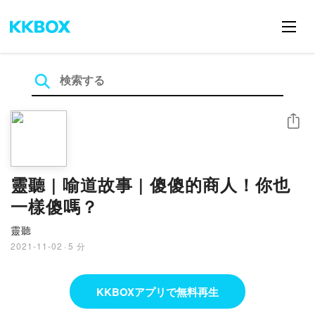
シェア
靈聽 | 喻道故事 | 傻傻的商人！你也
一樣傻嗎？
靈聽
2021-11-02
·
5 分
KKBOXアプリで無料再生