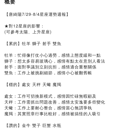
概要
【唐綺陽7/29-8/4星座運勢週報】
★對12星座的影響：
(可參考太陽、上升星座)
【累的】牡羊 獅子 射手 雙魚
牡羊：忙得像打仗小心過勞，感情上態度緩和一點
獅子：想太多容易玻璃心，感情有點太在意別人看法
射手：面對爭議別立刻抗拒，感情適合重整關係
雙魚：工作上被挑剔細節，感情小心被翻舊帳
【穩的】處女 天秤 天蠍 魔羯
處女：工作可切換新模式，感情因忙碌無暇顧及
天秤：工作需抓出問題改善，感情太安逸要多些變化
天蠍：工作上要耐心整合，感情當心無謂爭執
魔羯：其實照章行事比較好，感情被搞怪的人吸引
【讚的】金牛 雙子 巨蟹 水瓶