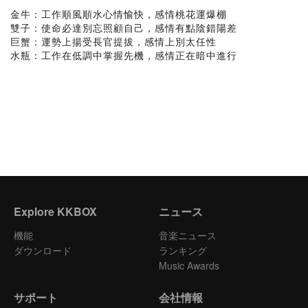
金牛：工作順風順水心情愉快，感情桃花運爆棚
雙子：使命必達別忘照顧自己，感情有點陰錯陽差
巨蟹：運勢上揚受長官提拔，感情上別太任性
水瓶：工作在低調中掌握先機，感情正在暗中進行
Explore KKBOX
ニュース
機能
音楽ニュース
ダウンロード
ランキング
Music Awards
サポート
会社情報