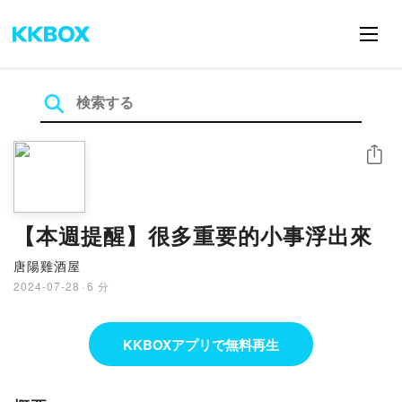
シェア
【本週提醒】很多重要的小事浮出來
唐陽雞酒屋
2024-07-28
·
6 分
KKBOXアプリで無料再生