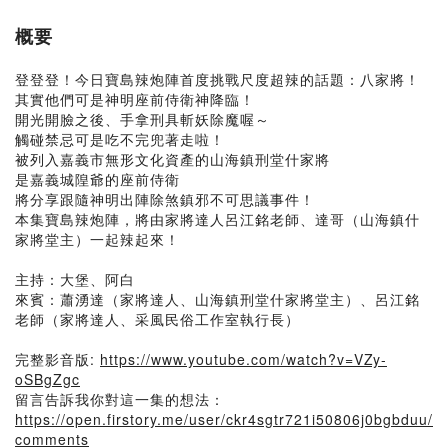
概要
登登登！今日寶島辣炮陣首度挑戰尺度超辣的話題：八家將！
其實他們可是神明座前侍衛神降臨！
開光開臉之後、手拿刑具斬妖除魔喔～
觸碰禁忌可是吃不完兜著走啦！
被列入嘉義市無形文化資產的山海鎮刑堂什家將
是嘉義城隍爺的座前侍衛
將分享跟隨神明出陣除煞鎮邪不可思議事件！
本集寶島辣炮陣，將由家將達人呂江銘老師、達哥（山海鎮什
家將堂主）一起辣起來！
主持：大堡、阿白
來賓：蕭湧達（家將達人、山海鎮刑堂什家將堂主）、呂江銘
老師（家將達人、采風民俗工作室執行長）
完整影音版:
https://www.youtube.com/watch?v=VZy-
oSBgZgc
留言告訴我你對這一集的想法：
https://open.firstory.me/user/ckr4sgtr721i50806j0bgbduu/
comments