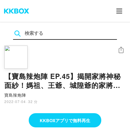
シェア
【寶島辣炮陣 EP.45】揭開家將神秘
面紗！媽祖、王爺、城隍爺的家將都
不同？ 八家達人呂江老師、山海鎮什
寶島辣炮陣
家將堂主一起辣起來(下)
2022-07-04
·
32 分
KKBOXアプリで無料再生