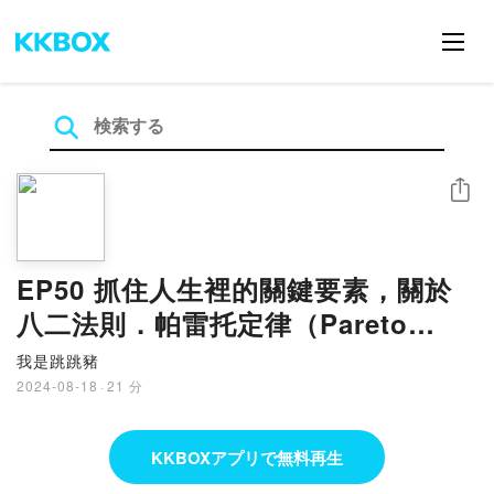
シェア
EP50 抓住人生裡的關鍵要素，關於
八二法則．帕雷托定律（Pareto
principle）
我是跳跳豬
2024-08-18
·
21 分
KKBOXアプリで無料再生