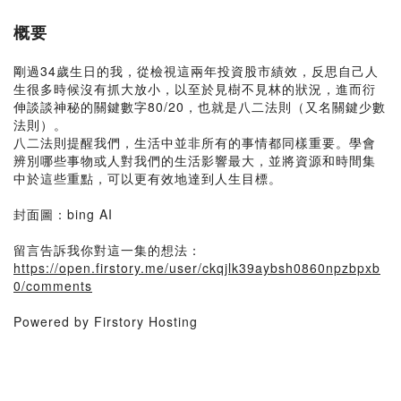
概要
剛過34歲生日的我，從檢視這兩年投資股市績效，反思自己人
生很多時候沒有抓大放小，以至於見樹不見林的狀況，進而衍
伸談談神秘的關鍵數字80/20，也就是八二法則（又名關鍵少數
法則）。
八二法則提醒我們，生活中並非所有的事情都同樣重要。學會
辨別哪些事物或人對我們的生活影響最大，並將資源和時間集
中於這些重點，可以更有效地達到人生目標。
封面圖：bing AI
留言告訴我你對這一集的想法：
https://open.firstory.me/user/ckqjlk39aybsh0860npzbpxb
0/comments
Powered by Firstory Hosting