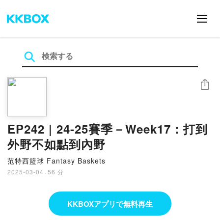
シェア
EP242 | 24-25賽季－Week17：打到
外野不如點到內野
范特西籃球 Fantasy Baskets
2025-03-04
·
56 分
KKBOXアプリで無料再生