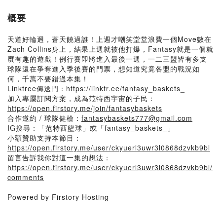
概要
天道好輪迴，蒼天饒過誰！上週才嘲笑堂堂浪費一個Move數在
Zach Collins身上，結果上週就被他打爆，Fantasy就是一個就
麼有趣的遊戲！例行賽即將進入最後一週，一二三盟皆有多支
球隊還在爭奪進入季後賽的門票，想知道究竟各盟的戰況如
何，千萬不要錯過本集！
Linktree傳送門：
https://linktr.ee/fantasy_baskets_
加入專屬訂閱方案，成為范特西宇宙的子民：
https://open.firstory.me/join/fantasybaskets
合作邀約 / 球隊健檢：
fantasybaskets777@gmail.com
IG搜尋：「范特西籃球」或「fantasy_baskets_」
小額贊助支持本節目：
https://open.firstory.me/user/ckyuerl3uwr3l0868dzvkb9bl
留言告訴我你對這一集的想法：
https://open.firstory.me/user/ckyuerl3uwr3l0868dzvkb9bl/
comments
Powered by Firstory Hosting