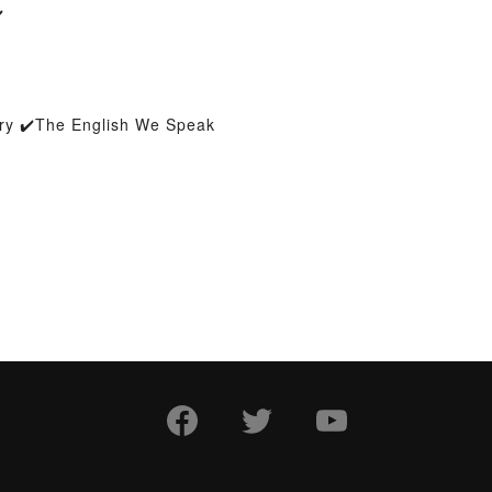
️
ary ✔️The English We Speak