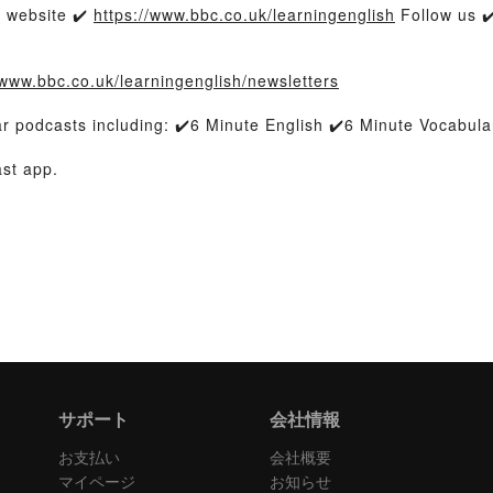
 website ✔️
https://www.bbc.co.uk/learningenglish
Follow us ✔
/www.bbc.co.uk/learningenglish/newsletters
 podcasts including: ✔️6 Minute English ✔️6 Minute Vocabul
ast app.
サポート
会社情報
お支払い
会社概要
マイページ
お知らせ