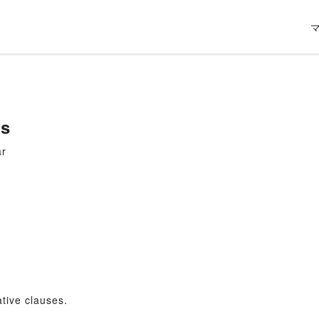
es
ar
tive clauses.