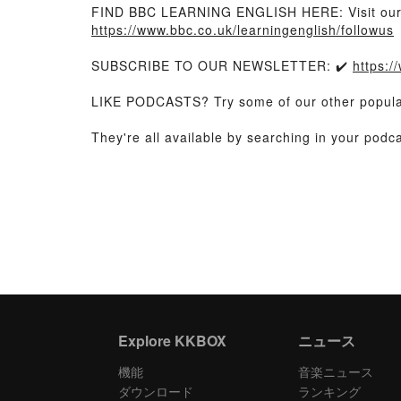
FIND BBC LEARNING ENGLISH HERE: Visit our
https://www.bbc.co.uk/learningenglish/followus
SUBSCRIBE TO OUR NEWSLETTER: ✔️
https:/
LIKE PODCASTS? Try some of our other popular
They're all available by searching in your podc
Explore KKBOX
ニュース
機能
音楽ニュース
ダウンロード
ランキング