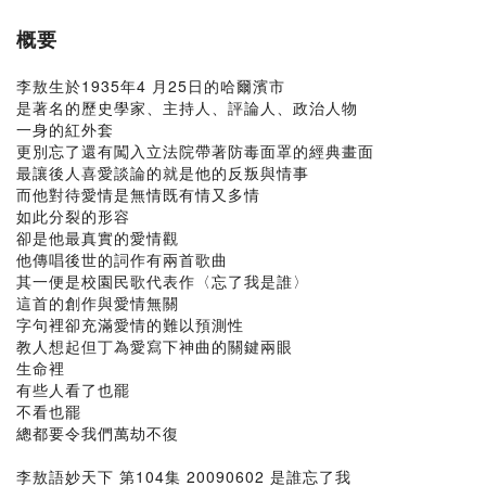
概要
李敖生於1935年4 月25日的哈爾濱市
是著名的歷史學家、主持人、評論人、政治人物
一身的紅外套
更別忘了還有闖入立法院帶著防毒面罩的經典畫面
最讓後人喜愛談論的就是他的反叛與情事
而他對待愛情是無情既有情又多情
如此分裂的形容
卻是他最真實的愛情觀
他傳唱後世的詞作有兩首歌曲
其一便是校園民歌代表作〈忘了我是誰〉
這首的創作與愛情無關
字句裡卻充滿愛情的難以預測性
教人想起但丁為愛寫下神曲的關鍵兩眼
生命裡
有些人看了也罷
不看也罷
總都要令我們萬劫不復
李敖語妙天下 第104集 20090602 是誰忘了我