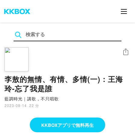
シェア
李敖的無情、有情、多情(一)：王海
玲-忘了我是誰
藍調時光｜講歌，不只唱歌
2023-08-14
·
22 分
KKBOXアプリで無料再生