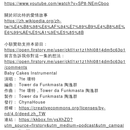
https://www.youtube.com/watch?v=SP8-NEmCboo
關於邱比特的愛情故事
https://zh.wikipedia.org/zh-
tw/%E4%B8%98%E6%AF%94%E7%89%B9%E4%B8%8E%
E6%99%AE%E5%A1%9E%E5%85%8B
小額贊助支持本節目：
https://open.firstory.me/user/cktl1xr1z1hhi0814dm5c63p1
留言告訴我你對這一集的想法：
https://open.firstory.me/user/cktl1xr1z1hhi0814dm5c63p1
/comments
Baby Cakes Instrumental
演唱： ?te 壞特
編曲： Tower da Funkmasta 陶逸群
作曲： ?te 壞特 , Tower da Funkmasta 陶逸群
製作： Tower da Funkmasta 陶逸群
發行： ChynaHouse
授權：
https://creativecommons.org/licenses/by-
nd/4.0/deed.zh_TW
連結：
https://kkbox.fm/ysXhZD?
utm_source=firstory&utm_medium=podcast&utm_campai