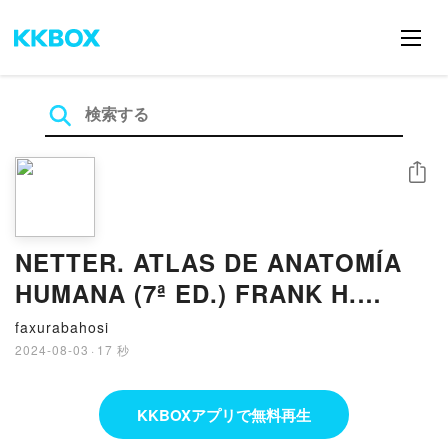
シェア
NETTER. ATLAS DE ANATOMÍA
HUMANA (7ª ED.) FRANK H.
NETTER ePub gratis
faxurabahosi
2024-08-03
·
17 秒
KKBOXアプリで無料再生