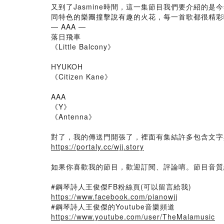
又到了Jasmine時間，這一集節目我們要介紹的是
同特色的樂團撞擊說有趣的火花，每一首歌都很精彩唷
— AAA —
落日飛車
《Little Balcony》
HYUKOH
《Citizen Kane》
AAA
《Y》
《Antenna》
對了，我的傳送門開張了，裡面有集結許多包含文字
https://portaly.cc/wjj.story
如果你喜歡我的節目，歡迎訂閱、評論唷。節目音質
#鋼琴詩人王俊傑FB粉絲頁(可以留言給我)
https://www.facebook.com/pianowjj
#鋼琴詩人王俊傑的Youtube音樂頻道
https://www.youtube.com/user/TheMalamusic