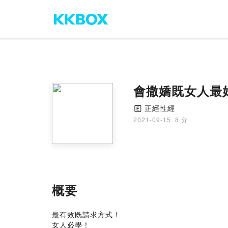
會撒嬌既女人最
正經性經
🄴
2021-09-15
·
8 分
概要
最有效既請求方式！
女人必學！