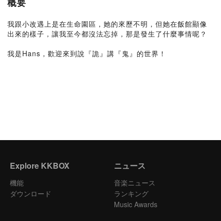
概要
我跟小改遇上是在生命園區，她的來歷不明，但她在飯館顯像
出來的樣子，讓我至今都沒法忘掉，那是發生了什麼事情呢？
我是Hans，歡迎來到說『詭』講『鬼』的世界！
Explore KKBOX
ニュース
機能
音楽ニュース
ダウンロード
ランキング
Music Awards