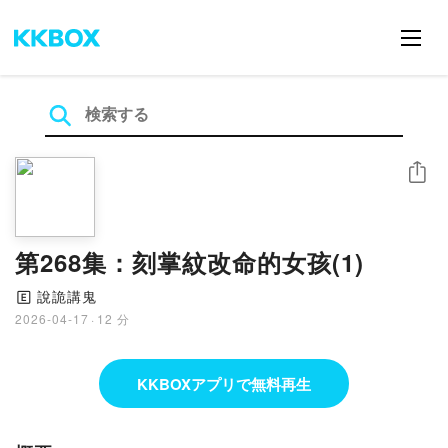
シェア
第268集：刻掌紋改命的女孩(1)
說詭講鬼
🄴
2026-04-17
·
12 分
KKBOXアプリで無料再生