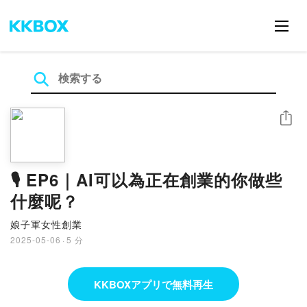
シェア
🎙 EP6｜AI可以為正在創業的你做些
什麼呢？
娘子軍女性創業
2025-05-06
·
5 分
KKBOXアプリで無料再生