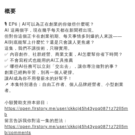
概要
🎙 EP6｜AI可以為正在創業的你做些什麼呢？
AI 這兩個字，現在幾乎每天都在新聞裡出現。
但對你這個正卡在創業初期、每天事情多到爆的人來說——
AI到底能幫上什麼忙？還是只會讓人更焦慮？
這集，我們不講技術，只聊實用。
✅ 內容創作、社群經營、商業文案，AI怎麼幫你省下時間？
✅ 不會寫程式也能用的AI工具推薦
✅ 哪些AI任務可以立刻「交出去」，讓你專注做對的事？
創業已經夠辛苦，別再一個人硬撐。
讓AI成為你不用發薪水的好幫手！
📌 本集特別適合：自由工作者、個人品牌經營者、小型創業
者。
小額贊助支持本節目：
https://open.firstory.me/user/ckkcj45h43yoq0871z72ll5m
b
留言告訴我你對這一集的想法：
https://open.firstory.me/user/ckkcj45h43yoq0871z72ll5m
b/comments