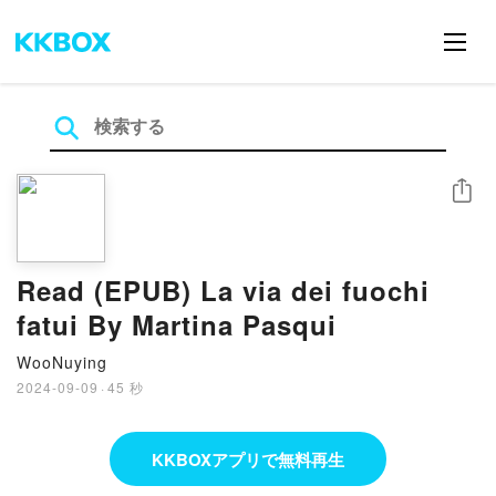
シェア
Read (EPUB) La via dei fuochi
fatui By Martina Pasqui
WooNuying
2024-09-09
·
45 秒
KKBOXアプリで無料再生