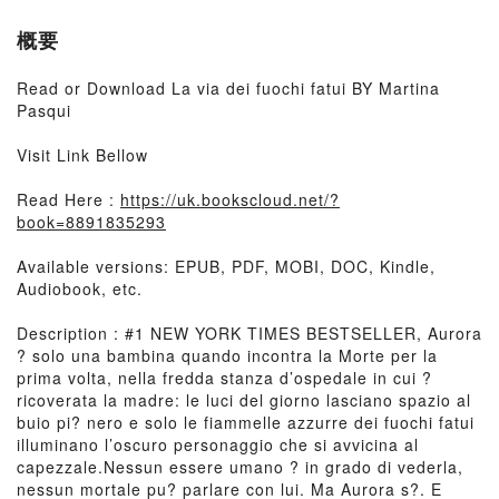
概要
Read or Download La via dei fuochi fatui BY Martina
Pasqui
Visit Link Bellow
Read Here :
https://uk.bookscloud.net/?
book=8891835293
Available versions: EPUB, PDF, MOBI, DOC, Kindle,
Audiobook, etc.
Description : #1 NEW YORK TIMES BESTSELLER, Aurora
? solo una bambina quando incontra la Morte per la
prima volta, nella fredda stanza d’ospedale in cui ?
ricoverata la madre: le luci del giorno lasciano spazio al
buio pi? nero e solo le fiammelle azzurre dei fuochi fatui
illuminano l’oscuro personaggio che si avvicina al
capezzale.Nessun essere umano ? in grado di vederla,
nessun mortale pu? parlare con lui. Ma Aurora s?. E