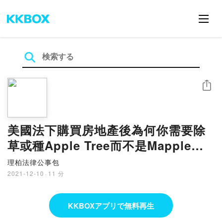
シェア
美國法下購買房地產後為何你需要除
草或種Apple Tree而不是Mapple
Tree的限制來自於地役covenant or
理柏法律公事包
equitable servitudes的討論
2021-12-10
·
11 分
KKBOXアプリで無料再生