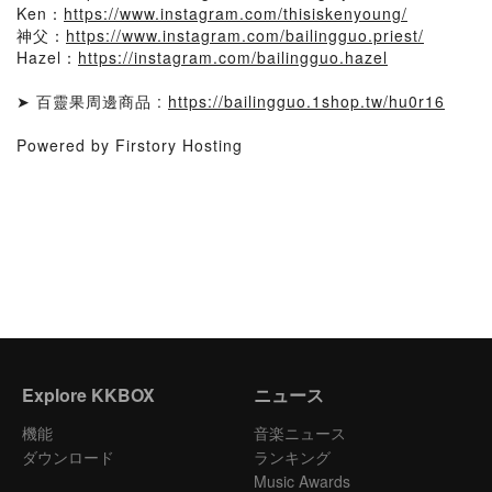
Ken：
https://www.instagram.com/thisiskenyoung/
神父：
https://www.instagram.com/bailingguo.priest/
Hazel：
https://instagram.com/bailingguo.hazel
➤ 百靈果周邊商品 :
https://bailingguo.1shop.tw/hu0r16
Powered by Firstory Hosting
Explore KKBOX
ニュース
機能
音楽ニュース
ダウンロード
ランキング
Music Awards