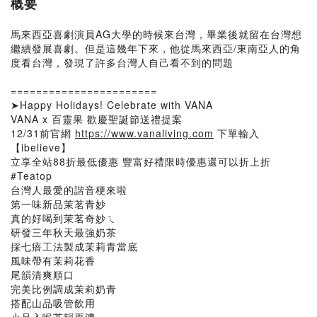
概要
馬來西亞喜劇演員AG大學的時候來台灣，畢業後就留在台灣想
繼續發展喜劇。但是這幾年下來，他從馬來西亞/東南亞人的角
度看台灣，發現了許多台灣人自己看不到的問題
=======================
➤Happy Holidays! Celebrate with VANA
VANA x 百靈果 歡慶聖誕節送禮提案
12/31前官網
https://www.vanaliving.com
下單輸入
【ibelieve】
立享全站88折最低優惠 豐富好禮限時優惠還可以折上折
#Teatop
台灣人最愛的諧音梗來啦
第一味新品茉茗青妙
真的好喝到茉茗奇妙ㄟ
研發三年秋天最強奶茶
採七瘖工法製成茉莉青當底
風味帶有茉莉花香
尾韻清爽順口
完美比例調成茉莉奶青
搭配山品吸管飲用