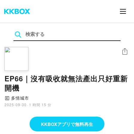
シェア
EP66｜沒有吸收就無法產出只好重新
開機
多情城市
🄴
2025-09-30
·
1 時間 15 分
KKBOXアプリで無料再生