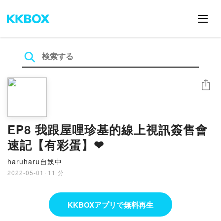
シェア
EP8 我跟屋哩珍基的線上視訊簽售會
速記【有彩蛋】❤
haruharu自娛中
2022-05-01
·
11 分
KKBOXアプリで無料再生