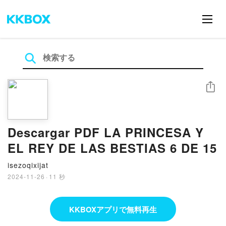
シェア
Descargar PDF LA PRINCESA Y
EL REY DE LAS BESTIAS 6 DE 15
isezoqixijat
2024-11-26
·
11 秒
KKBOXアプリで無料再生