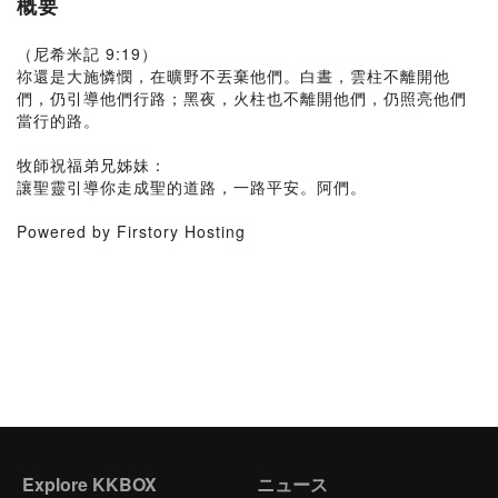
概要
（尼希米記 9:19）
祢還是大施憐憫，在曠野不丟棄他們。白晝，雲柱不離開他
們，仍引導他們行路；黑夜，火柱也不離開他們，仍照亮他們
當行的路。
牧師祝福弟兄姊妹：
讓聖靈引導你走成聖的道路，一路平安。阿們。
Powered by Firstory Hosting
Explore KKBOX
ニュース