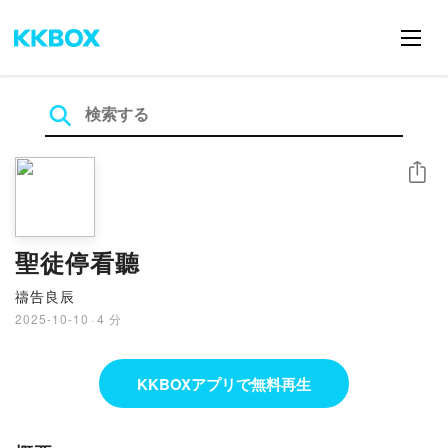
シェア
聖徒停看聽
禱告良辰
2025-10-10
·
4 分
KKBOXアプリで無料再生