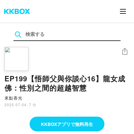
シェア
EP199【悟師父與你談心16】龍女成
佛：性別之間的超越智慧
來點香光
2025-07-04
·
7 分
KKBOXアプリで無料再生