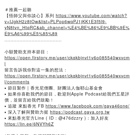
＃推薦一起聽
【悟師父與你談心】系列
https://www.youtube.com/watch?
v=IJgkH2z8tOw&list=PLPop6wqPJ1jKK1E3f5l9-
yN8tvn_HtqRC&ab_channel=%E4%BE%86%E9%BB%9E%
E9%A6%99%E5%85%89
......................................
小額贊助支持本節目：
https://open.firstory.me/user/ckqkbjnvt1v6o085540wxvcm
l
留言告訴我你對這一集的想法：
https://open.firstory.me/user/ckqkbjnvt1v6o085540wxvcm
l/comments
▪️ 節目製作 | 香光尼僧團、財團法人伽耶山基金會
▪️ 如果你喜歡我們的節目，歡迎到Apple Podcast給我們五星評
價，並留言給我們鼓勵！
▪️ 追蹤 來點香光 FB
https://www.facebook.com/gaya46one/
▪️ 深入了解與贊助力挺
https://podcast.gaya.org.tw
▪️ 來點香光官方Line ( ID：@476dzzry )：加入好友
https://lin.ee/6NVYh6Z