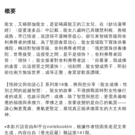
概要
龍女，又稱那伽龍女，是娑竭羅龍王的三女兒。在《妙法蓮華
經》〈提婆達多品〉中記載，龍女八歲時已具聰慧利根、善根
成熟，早已悟道，並證得不退轉菩提心。卻引來智積菩薩與舍
利弗尊者的懷疑。為了堅固會眾信心，龍女當場取下寶珠供養
佛陀，轉頭對智積菩薩、舍利弗尊者問道：「我把寶珠供養佛
陀，世尊接受，這授受之間，是不是很快？」舍利弗尊者回
答：「很快！」龍女接著對舍利弗尊者說：「你看著，我成佛
的速度，比這授受之間還快！」頃刻間，龍女變成男子，即刻
前往南方無垢世界，成等正覺，會眾皆歡喜讚嘆。
【悟師父與你談心】系列第16集，將與您分享〈龍女成佛：性
別之間的超越智慧〉。龍女的故事，不僅挑戰當時對女性修行
者的成見，也啟示我們：成佛，除了智慧與慈悲，更需具備相
應的福德與承擔力。學佛之道，首要改變的是自己的氣質——
讓心胸更寬廣、勇氣更堅定，展現真正能承擔眾生的大丈夫精
神。
▪️本影片語音由AI平台notebooklm，根據作者悟因長老尼文章
生成，內容出自《香光莊嚴》雜誌第141期。