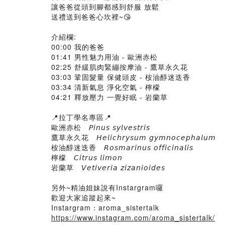
讓爸爸從頭到腳都感到舒服 放鬆
送禮送到爸爸心坎裡~😘
介紹欄:
00:00 我的爸爸
01:41 男性魅力用油 - 歐洲赤松
02:25 舒緩肌肉緊繃按摩油 - 鷹草永久花
03:03 鞏固髮量 保健頭皮 - 桉油醇迷迭香
03:34 清新氣息 淨化空氣 - 檸檬
04:21 釋放壓力 一覺好眠 - 岩蘭草
📍拉丁學名專區📍
歐洲赤松 𝘗𝘪𝘯𝘶𝘴 𝘴𝘺𝘭𝘷𝘦𝘴𝘵𝘳𝘪𝘴
鷹草永久花 𝘏𝘦𝘭𝘪𝘤𝘩𝘳𝘺𝘴𝘶𝘮 𝘨𝘺𝘮𝘯𝘰𝘤𝘦𝘱𝘩𝘢𝘭𝘶𝘮
桉油醇迷迭香 𝘙𝘰𝘴𝘮𝘢𝘳𝘪𝘯𝘶𝘴 𝘰𝘧𝘧𝘪𝘤𝘪𝘯𝘢𝘭𝘪𝘴
檸檬 𝘊𝘪𝘵𝘳𝘶𝘴 𝘭𝘪𝘮𝘰𝘯
岩蘭草 𝘝𝘦𝘵𝘪𝘷𝘦𝘳𝘪𝘢 𝘻𝘪𝘻𝘢𝘯𝘪𝘰𝘪𝘥𝘦𝘴
另外~精油姐妹說有Instargram囉
歡迎大家追蹤起來~
Instargram：aroma_sistertalk
https://www.instagram.com/aroma_sistertalk/