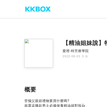
【精油姐妹說】
愛裡‧時芳療學院
2022-08-03
·
5 分
概要
苦惱父親節禮物要買什麼嗎?
就選這幾款男士必備保養精油就對啦👍