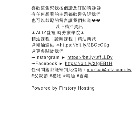
喜歡這集幫我按個讚及訂閱唷😀😀
有任何想看的主題都歡迎告訴我們
也可以鼓勵的留言讓我們知道❤️❤️
-------------以下精油資訊---------------
🌷ALIZ愛裡‧時芳療學院🌷
精油課程｜證照課程｜精油商城
🔎精油連結 ↠
https://bit.ly/3BGcG6g
🔎更多關於我們
↠Instargram ►
https://bit.ly/3ffLLDv
↠Facebook ►
https://bit.ly/3fgEB1H
任何問題都能寄到此信箱：
morica@aliz.com.tw
#父親節 #禮物 #精油 #香氛
Powered by Firstory Hosting