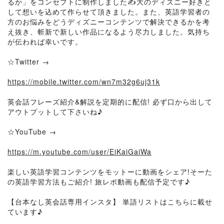
るか」をコンセプトに制作しました✍️大のディズニー好きと
して想いを込めて作らせて頂きました。また、英語学習者の
方のお悩みをどうディズニーコンテンツで解決できるかを考
え抜き、斬新で新しい作品になるよう尽力しました。気持ち
が伝われば幸いです。
☆Twitter →
https://mobile.twitter.com/wn7m32g6uj31k
英会話フレーズ紹介&解説を定期的に配信! 必ず口から出して
アウトプットして下さいね♪
☆YouTube →
https://m.youtube.com/user/EiKaiGaiWa
楽しい英語学習コンテンツをモットーに動画をシェア!そーた
の英語学習方法もご紹介! 旅レポ動画も配信予定です♪
【台本なし英会話専用インスタ】 単語リストはこちらに載せ
ています♪