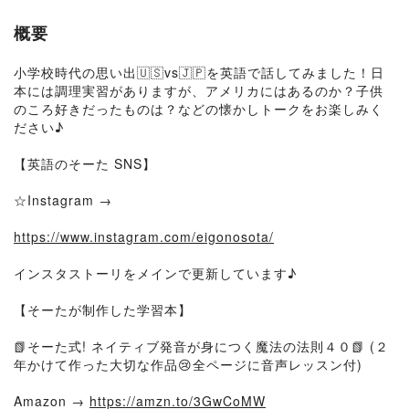
概要
小学校時代の思い出🇺🇸vs🇯🇵を英語で話してみました！日
本には調理実習がありますが、アメリカにはあるのか？子供
のころ好きだったものは？などの懐かしトークをお楽しみく
ださい♪
【英語のそーた SNS】
☆Instagram →
https://www.instagram.com/eigonosota/
インスタストーリをメインで更新しています♪
【そーたが制作した学習本】
📗そーた式! ネイティブ発音が身につく魔法の法則４０📗 (２
年かけて作った大切な作品😢全ページに音声レッスン付)
Amazon →
https://amzn.to/3GwCoMW