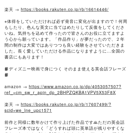
楽天 →
https://books.rakuten.co.jp/rb/16614446/
※体得をしていただければ必ず発音に変化が出ますので！何周
もしたり、色んな英文に当てはめたりして反復をしてくださ
いね。気持ちを込めて作ったので皆さんのお役に立てますよ
う心から願っています。「作品作り」が夢だったので、２年
間の制作は大変ではありつつも良い経験をさせていただきま
した。長く愛していただける作品になりますように...全国の
書店にもあります！
📙ディズニー映画で身につく そのまま使える英会話フレーズ
📙
amazon →
https://www.amazon.co.jp/dp/4053057507?
ref_=cm_sw_r_apin_dp_2BHPZQKBA1VPV5X53F8X
楽天 →
https://books.rakuten.co.jp/rb/17607499/?
scid=we_lne_upc1571
前作と同様に数年かけて作り上げた作品です🙏ただの英会話
フレーズ本ではなく「どうすれば頭に英単語が残りやすくな