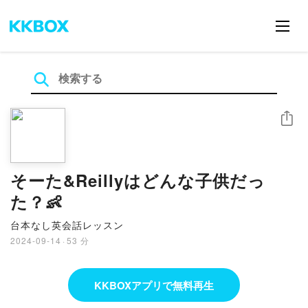
シェア
そーた&Reillyはどんな子供だっ
た？👶
台本なし英会話レッスン
2024-09-14
·
53 分
KKBOXアプリで無料再生