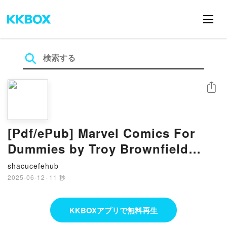
シェア
[Pdf/ePub] Marvel Comics For
Dummies by Troy Brownfield
download ebook
shacucefehub
2025-06-12
·
11 秒
KKBOXアプリで無料再生