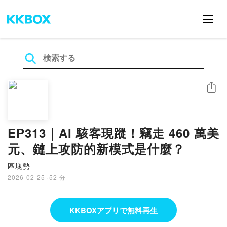
シェア
EP313｜AI 駭客現蹤！竊走 460 萬美
元、鏈上攻防的新模式是什麼？
區塊勢
2026-02-25
·
52 分
KKBOXアプリで無料再生