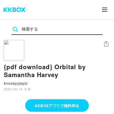
シェア
{pdf download} Orbital by
Samantha Harvey
knoxepyjepiz
2025-06-13
·
8 秒
KKBOXアプリで無料再生