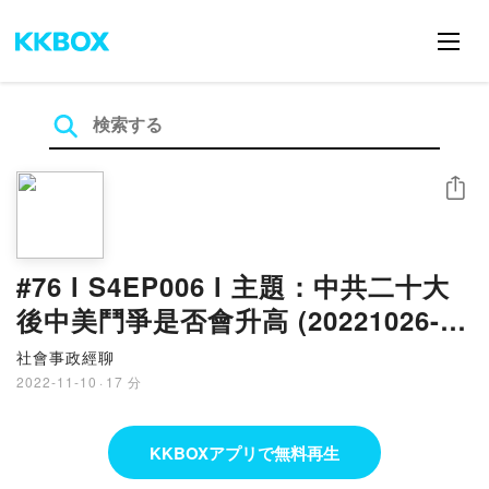
シェア
#76 l S4EP006 l 主題：中共二十大
後中美鬥爭是否會升高 (20221026-政
經聊-第76集)
社會事政經聊
2022-11-10
·
17 分
KKBOXアプリで無料再生