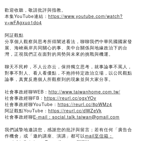
歡迎收聽，敬請批評與指教。
本集YouTube連結：
https://www.youtube.com/watch?
v=wFAgxuo1do4
阿証觀點
分享個人觀察與思考所得闡述看法，聊聊我們中華民國國家發
展、海峽兩岸共同關心的事、美中台關係與地緣政治下的台
灣，正視我們正在面對的局勢與未來的挑戰與機運。
聊天不民粹，不人云亦云，保持獨立思考，就事論事不罵人，
對事不對人、看人看優點，不抱持特定政治立場，以公民觀點
論事，真實反應個人所觀察到的現象並與大家分享。
社會事政經聊WEB：
http://www.taiwanhome.com.tw/
社會事政經聊FB：
https://reurl.cc/ogxYOv
社會事政經聊YouTube：
https://reurl.cc/8pWMz4
阿証觀點YouTube：
https://reurl.cc/dWZeVk
社會事政經聊
E-mail：social.talk.taiwan@gmail.com
我們誠摯地邀請您，感謝您的批評與留言；若有任何「廣告合
作機會」或「邀約講座、演講」都可以
mail至信箱：