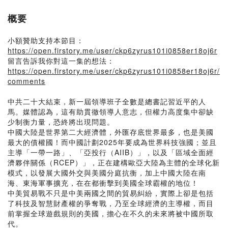
概要
小額贊助支持本節目：
https://open.firstory.me/user/ckp6zyrus101i0858er18oj6r
留言告訴我你對這一集的想法：
https://open.firstory.me/user/ckp6zyrus101i0858er18oj6r/
comments
中共二十大結束，新一屆領導班子全數是總書記習近平的人
馬。媒體認為，這有助貫徹領導人意志，但權力高度集中卻缺
少制衡力量，恐終將出現問題。
中國大陸是世界第二大經濟體，外匯存底世界最多，也是美國
最大的債權國！而中國計劃2025年要成為世界科技強國；並且
主導「一帶一路」、「亞投行（AIIB）」，以及「區域全面經
濟夥伴關係（RCEP）」，正在建構歐亞大陸為主體的全球化新
模式，以發展大國外交與美國分庭抗衡，加上中國大陸在南
海、東海軍事擴充，在在都衝擊到美國全球霸權的地位！
中美貿易戰不只是中美兩國之間的貿易糾紛，實際上卻是包括
了科技及智慧財產權的爭奪戰，乃至全球經濟的主導權，而目
前掌握全球遊戲規則的美國，擔心在不久的未來將被中國所取
代。