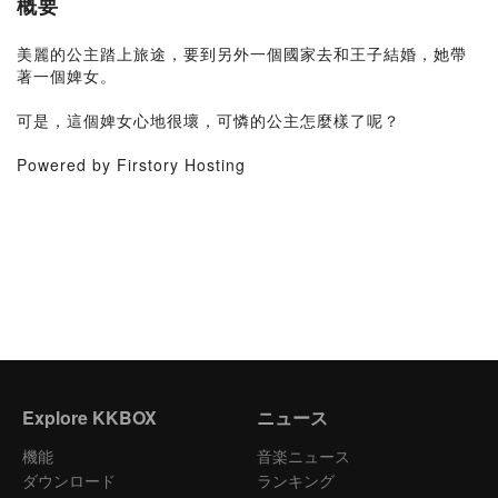
概要
美麗的公主踏上旅途，要到另外一個國家去和王子結婚，她帶
著一個婢女。
可是，這個婢女心地很壞，可憐的公主怎麼樣了呢？
Powered by Firstory Hosting
Explore KKBOX
ニュース
機能
音楽ニュース
ダウンロード
ランキング