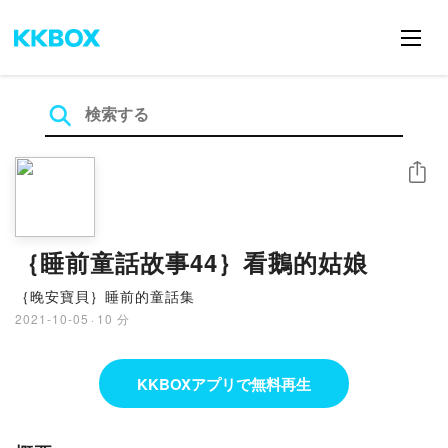
シェア
｛睡前童話故事44｝看鵝的姑娘
｛晚安寶貝｝睡前的童話集
2021-10-05
·
10 分
KKBOXアプリで無料再生