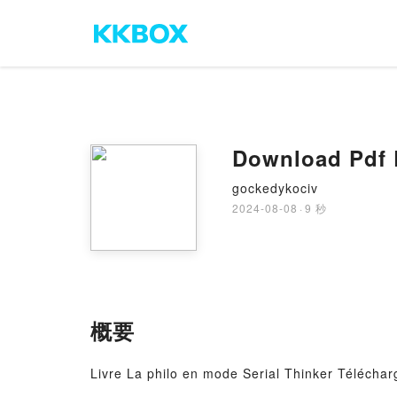
Download Pdf L
gockedykociv
2024-08-08
·
9 秒
概要
Livre La philo en mode Serial Thinker Téléchar