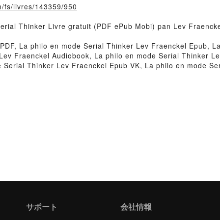
m/fs/livres/143359/950
Serial Thinker Livre gratuit (PDF ePub Mobi) pan Lev Fraencke
 PDF, La philo en mode Serial Thinker Lev Fraenckel Epub, La
r Lev Fraenckel Audiobook, La philo en mode Serial Thinker L
e Serial Thinker Lev Fraenckel Epub VK, La philo en mode Se
サポート
会社情報