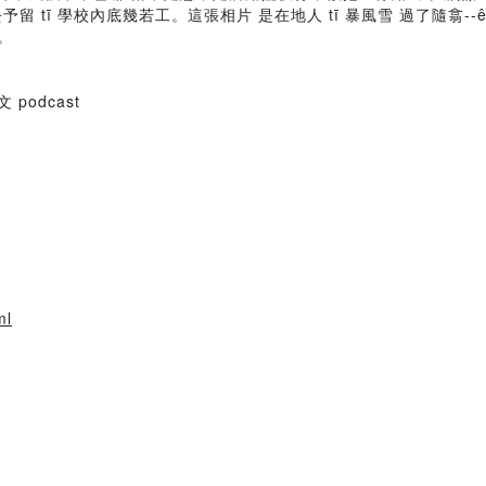
予留 tī 學校內底幾若工。這張相片 是在地人 tī 暴風雪 過了隨翕-
。
文 podcast
ml