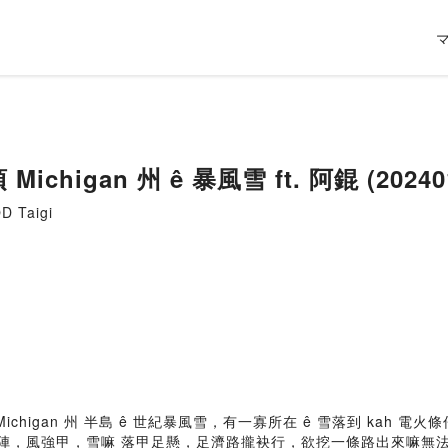
頂 Michigan 州 ê 暴風雪 ft. 阿錕 (20240
 Taigi
ichigan 州 半島 ê 世紀暴風雪，有一寡所在 ê 雪落到 kah 電
 ê 時陣，風強甲，雪嘛 落甲足懸，足濟路攏袂行，欲挖一條路出來嘛