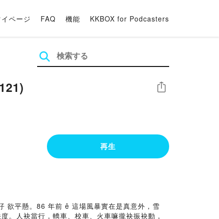
マイページ
FAQ
機能
KKBOX for Podcasters
121)
シェア
再生
火條仔 欲平懸。86 年前 ê 這場風暴實在是真意外，雪
無法度。人袂當行，轎車、校車、火車嘛攏袂振袂動，