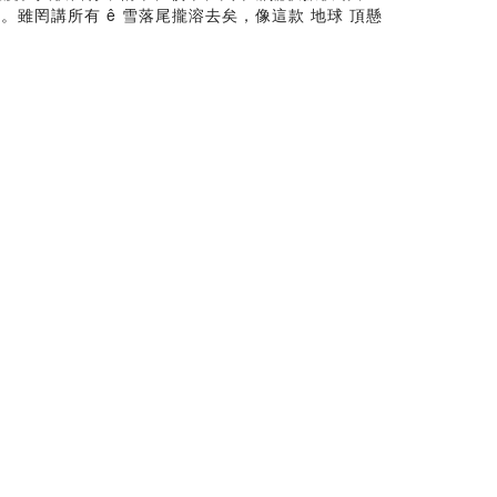
-ê。雖罔講所有 ê 雪落尾攏溶去矣，像這款 地球 頂懸