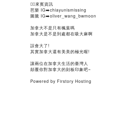
🙋‍♂️來賓資訊
芭樂 IG➡️chiayunismissing
圖騰 IG➡️oliver_wang_bwmoon
加拿大不是只有楓葉嗎
加拿大是不是到處都在吸大麻啊
誤會大了!
其實加拿大還有美美的極光喔!
讓兩位在加拿大生活的臺灣人
顛覆你對加拿大的刻板印象吧~
Powered by Firstory Hosting