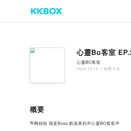
心靈Bo客室 E
心靈BO客室
2024-12-14
·
1 時間 5 分
概要
👋啊妞啦 我是Boss 歡迎來到💭心靈BO客室💭