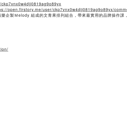
ser/ckp7vnx0w4djj0819ag9o89yx
ps://open.firstory.me/user/ckp7vnx0w4djj0819ag9o89yx/comm
娛樂企製Ｍelody 組成的文青果排列組合，帶來最實用的品牌操作課
ion/