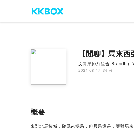
【閒聊】馬來西
文青果排列組合 Branding Wi
2024-08-17
·
36 分
概要
來到北馬檳城，颱風來攪局，但貝果還是...讓對馬