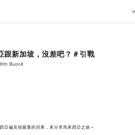
亞跟新加坡，沒差吧？＃引戰
th BuonX
來西亞偏見很嚴重的貝果，來分享馬來西亞之旅～