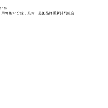
ents
，用每集15分鐘，跟你一起把品牌重新排列組合|