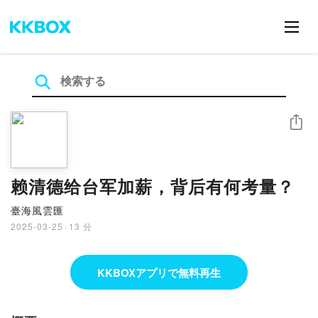
シェア
赖清德给台军加薪，背后有何考量？
臺海風雲匯
2025-03-25
·
13 分
KKBOXアプリで無料再生