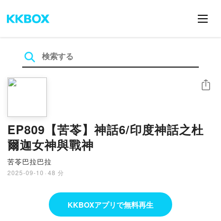
シェア
EP809【苦苓】神話6/印度神話之杜
爾迦女神與戰神
苦苓巴拉巴拉
2025-09-10
·
48 分
KKBOXアプリで無料再生