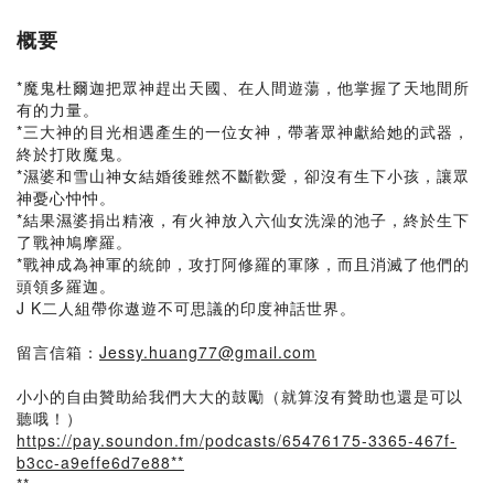
概要
*魔鬼杜爾迦把眾神趕出天國、在人間遊蕩，他掌握了天地間所
有的力量。
*三大神的目光相遇產生的一位女神，帶著眾神獻給她的武器，
終於打敗魔鬼。
*濕婆和雪山神女結婚後雖然不斷歡愛，卻沒有生下小孩，讓眾
神憂心忡忡。
*結果濕婆捐出精液，有火神放入六仙女洗澡的池子，終於生下
了戰神鳩摩羅。
*戰神成為神軍的統帥，攻打阿修羅的軍隊，而且消滅了他們的
頭領多羅迦。
J K二人組帶你遨遊不可思議的印度神話世界。
留言信箱：
Jessy.huang77@gmail.com
小小的自由贊助給我們大大的鼓勵（就算沒有贊助也還是可以
聽哦！）
https://pay.soundon.fm/podcasts/65476175-3365-467f-
b3cc-a9effe6d7e88**
**