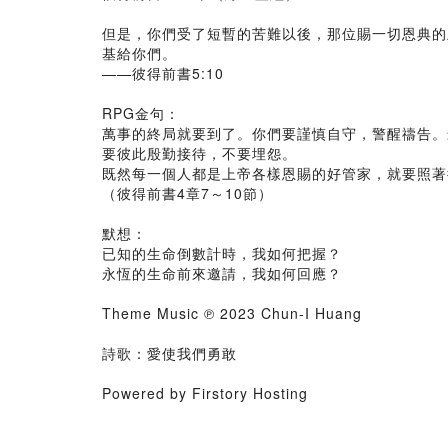
但是，你們受了短暫的苦難以後，那位賜一切恩典的
基給你們。
——彼得前書5:10
RPG金句：
萬事的終局就要到了。你們要謹慎自守，警醒禱告。
要彼此殷勤接待，不要埋怨。
既然每一個人都是上帝各樣恩賜的好管家，就要照著
（彼得前書4章7～10節）
默想：
已知的生命倒數計時，我如何把握？
永恆的生命前來邀請，我如何回應？
Theme Music ℗ 2023 Chun-I Huang
詩歌：愛使我們勇敢
Powered by Firstory Hosting