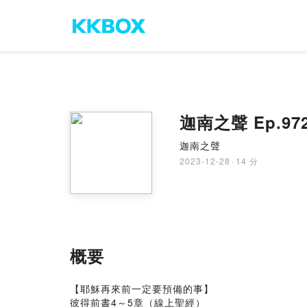
迦南之聲 Ep.
迦南之聲
2023-12-28
·
14 分
概要
【耶穌再來前一定要預備的事】
彼得前書4～5章（線上聖經）