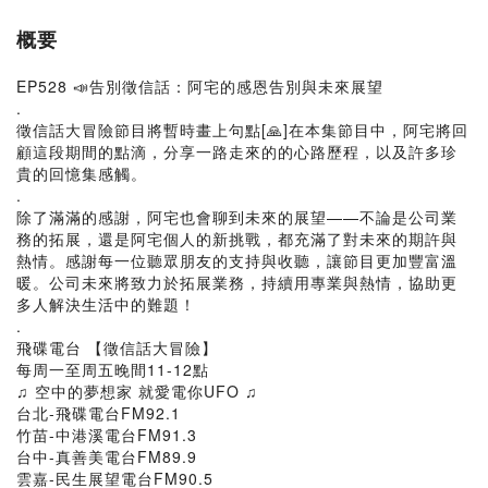
概要
EP528 📣告別徵信話：阿宅的感恩告別與未來展望
.
徵信話大冒險節目將暫時畫上句點[🙏]在本集節目中，阿宅將回
顧這段期間的點滴，分享一路走來的的心路歷程，以及許多珍
貴的回憶集感觸。
.
除了滿滿的感謝，阿宅也會聊到未來的展望——不論是公司業
務的拓展，還是阿宅個人的新挑戰，都充滿了對未來的期許與
熱情。感謝每一位聽眾朋友的支持與收聽，讓節目更加豐富溫
暖。公司未來將致力於拓展業務，持續用專業與熱情，協助更
多人解決生活中的難題！
.
飛碟電台 【徵信話大冒險】
每周一至周五晚間11-12點
♫ 空中的夢想家 就愛電你UFO ♫
台北-飛碟電台FM92.1
竹苗-中港溪電台FM91.3
台中-真善美電台FM89.9
雲嘉-民生展望電台FM90.5