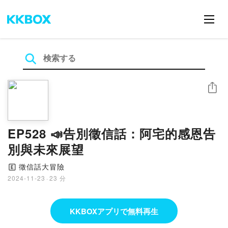
シェア
EP528 📣告別徵信話：阿宅的感恩告
別與未來展望
徵信話大冒險
🄴
2024-11-23
·
23 分
KKBOXアプリで無料再生