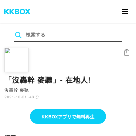
シェア
「沒轟幹 麥聽」- 在地人!
沒轟幹 麥聽！
2021-10-21
·
43 分
KKBOXアプリで無料再生