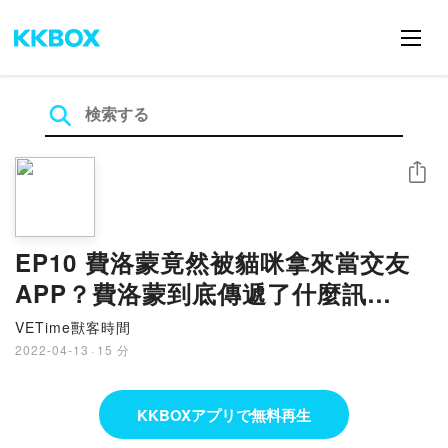
シェア
EP10 費洛蒙竟然被貓咪拿來當交友
APP？費洛蒙到底傳遞了什麼訊
息？！
VETime獸客時間
2022-04-13
·
15 分
KKBOXアプリで無料再生