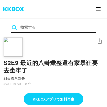
シェア
S2E9 最近的八卦彙整還有家暴狂要
去坐牢了
到美國八卦去
2021-10-08
·
19 分
KKBOXアプリで無料再生