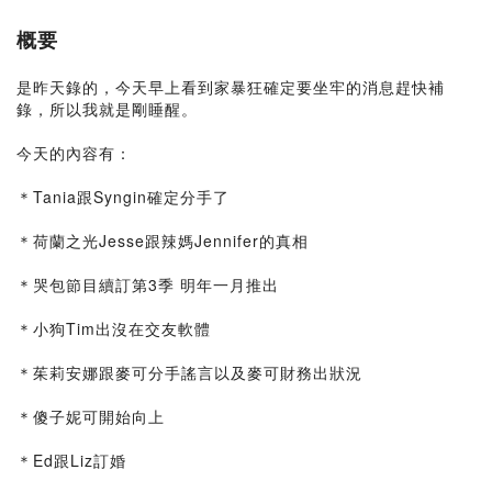
概要
是昨天錄的，今天早上看到家暴狂確定要坐牢的消息趕快補
錄，所以我就是剛睡醒。
今天的內容有：
＊Tania跟Syngin確定分手了
＊荷蘭之光Jesse跟辣媽Jennifer的真相
＊哭包節目續訂第3季 明年一月推出
＊小狗Tim出沒在交友軟體
＊茱莉安娜跟麥可分手謠言以及麥可財務出狀況
＊傻子妮可開始向上
＊Ed跟Liz訂婚