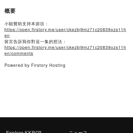
概要
小額贊助支持本節目：
https://open.firstory.me/user/ckezbj9mz71c20839ozs11h
en
留言告訴我你對這一集的想法：
https://open.firstory.me/user/ckezbj9mz71c20839ozs11h
en/comments
Powered by Firstory Hosting
Explore KKBOX
ニュース