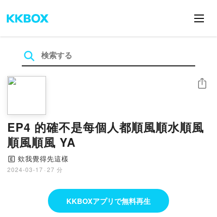
シェア
EP4 的確不是每個人都順風順水順風
順風順風 YA
欸我覺得先這樣
🄴
2024-03-17
·
27 分
KKBOXアプリで無料再生