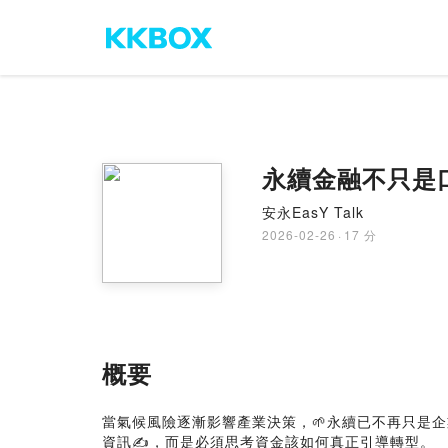
永續金融不只是
安永EasY Talk
2026-02-26
·
17 分
概要
當氣候風險逐漸影響產業決策，🌱永續已不再只是
資訊✍️，而是必須思考資金該如何真正引導轉型。