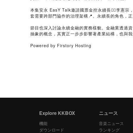
本集安永 EasY Talk邀請國票金控永續長🙋
套需要跨部門協作的治理架構📍。永續長的角色，
節目也深入討論永續金融的實務樣貌。金融業透過資
抽象的概念，其實正一步步影響著產業結構，也與我
Powered by Firstory Hosting
Explore KKBOX
ニュース
機能
音楽ニュース
ダウンロード
ランキング