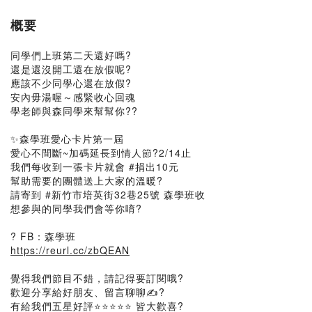
概要
同學們上班第二天還好嗎?
還是還沒開工還在放假呢?
應該不少同學心還在放假?
安內毋湯喔～感緊收心回魂
學老師與森同學來幫幫你??
✨森學班愛心卡片第一屆
愛心不間斷~加碼延長到情人節?2/14止
我們每收到一張卡片就會 #捐出10元
幫助需要的團體送上大家的溫暖?
請寄到 #新竹市培英街32巷25號 森學班收
想參與的同學我們會等你唷?
? FB：森學班
https://reurl.cc/zbQEAN
覺得我們節目不錯，請記得要訂閱哦?
歡迎分享給好朋友、留言聊聊✍️?
有給我們五星好評⭐️⭐️⭐️⭐️⭐️ 皆大歡喜?