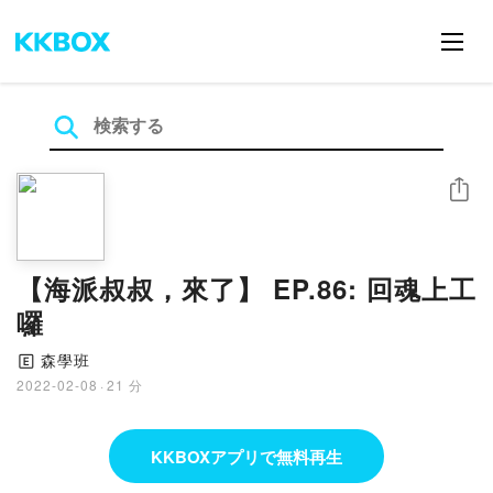
シェア
【海派叔叔，來了】 EP.86: 回魂上工
囉
森學班
🄴
2022-02-08
·
21 分
KKBOXアプリで無料再生