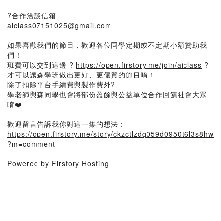
?合作洽談信箱
aiclass07151025@gmail.com
如果喜歡我們的節目，歡迎各位同學定期或不定期小額贊助我
們！
班費可以交到這邊 ?
https://open.firstory.me/join/aiclass
?
才可以讓森學班做出更好、更優質的節目唷！
除了扣除平台手續費與製作費外?
學老師與森同學也會將部份盈餘與公益單位合作回饋社會大眾
唷❤️
歡迎留言告訴我你對這一集的想法：
https://open.firstory.me/story/ckzctlzdq059d0950t6l3s8hw
?m=comment
Powered by Firstory Hosting