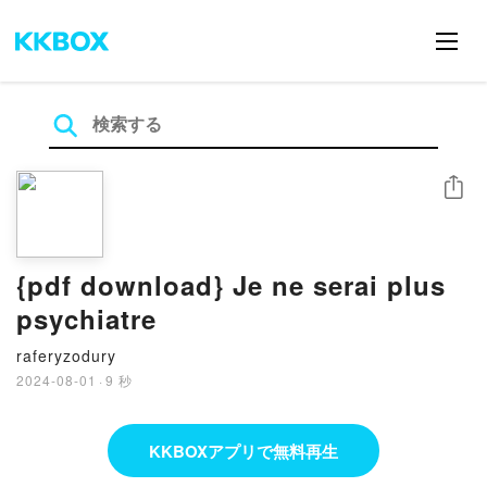
シェア
{pdf download} Je ne serai plus
psychiatre
raferyzodury
2024-08-01
·
9 秒
KKBOXアプリで無料再生