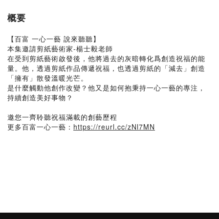
概要
【百富 一心一藝 說來聽聽】
本集邀請剪紙藝術家-楊士毅老師
在受到剪紙藝術啟發後，他將過去的灰暗轉化爲創造祝福的能
量。他，透過剪紙作品傳遞祝福，也透過剪紙的「減去」創造
「擁有」散發溫暖光芒。
是什麼觸動他創作改變？他又是如何抱秉持一心一藝的專注，
持續創造美好事物？
邀您一齊聆聽祝福滿載的創藝歷程
更多百富一心一藝：
https://reurl.cc/zNl7MN