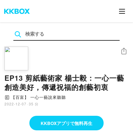
シェア
EP13 剪紙藝術家 楊士毅：一心一藝
創造美好，傳遞祝福的創藝初衷
【百富】 一心一藝說來聽聽
🄴
2022-12-07
·
35 分
KKBOXアプリで無料再生