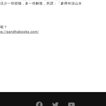
生活少一些煩惱，多一些解脫，所謂：「參禪何須山水
家呢？
ps://gandhabooks.com/