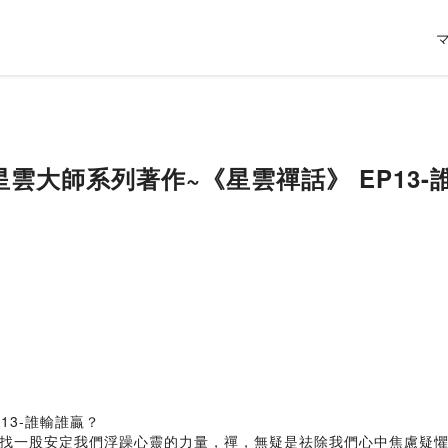
星雲大師系列著作~《星雲禪話》 EP13-
13-誰輸誰贏？
找一股安定我們浮躁心靈的力量，禪，無疑是祛除我們心中焦慮疑