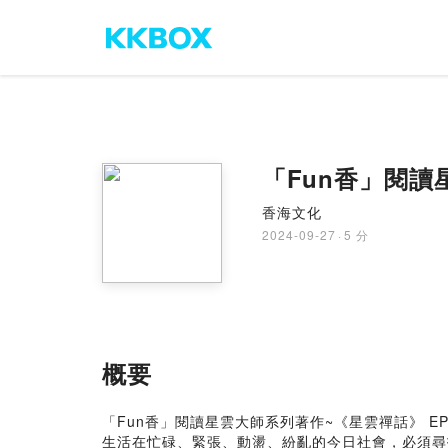
「Fun香」閱讀
香海文化
2024-09-27
·
5 分
概要
「Fun香」閱讀星雲大師系列著作~《星雲禪話》 EP
生活在忙碌、緊張、動盪、紛亂的今日社會，必須尋