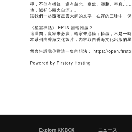
禪，不但有機鋒，還有慈悲、幽默、灑脫、率真……
地，滅卻心頭火自涼」。
讓我們一起隨著星雲大師的文字，在禪的三昧中，保
《星雲禪話》 EP13-誰輸誰贏？
這世間，贏家未必贏，輸家未必輸；輸贏，不是一時
本系列由香海文化製片，內容取自香海文化出版的
留言告訴我你對這一集的想法：
https://open.fir
Powered by Firstory Hosting
Explore KKBOX
ニュース