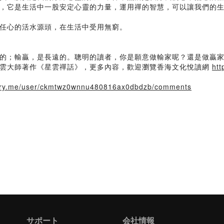
，它是生活中一股安定心靈的力量，運用禪的智慧，可以讓我們的
任心的活水源頭，在生活中受用無窮。
的；輸贏，是長遠的。聰明的讀者，你是願意做輸家呢？還是做贏
星雲大師著作《星雲禪話》，更多內容，歡迎瀏覽香海文化悅讀網
htt
story.me/user/ckmtwz0wnnu480816ax0dbdzb/comments
サポート
会社情報