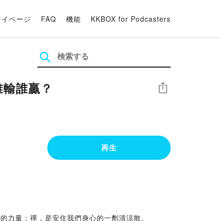
マイページ
FAQ
機能
KKBOX for Podcasters
誰輸誰贏？
シェア
再生
懼的力量；禪，是安住我們身心的一劑清涼散。