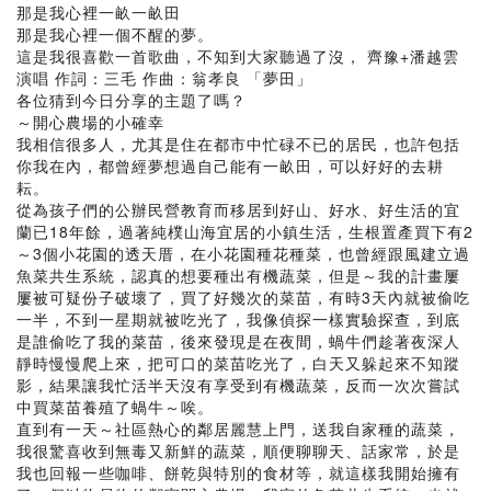
那是我心裡一畝一畝田
那是我心裡一個不醒的夢。
這是我很喜歡一首歌曲，不知到大家聽過了沒， 齊豫+潘越雲
演唱 作詞：三毛 作曲：翁孝良 「夢田」
各位猜到今日分享的主題了嗎？
～開心農場的小確幸
我相信很多人，尤其是住在都市中忙碌不已的居民，也許包括
你我在內，都曾經夢想過自己能有一畝田，可以好好的去耕
耘。
從為孩子們的公辦民營教育而移居到好山、好水、好生活的宜
蘭已18年餘，過著純樸山海宜居的小鎮生活，生根置產買下有2
～3個小花園的透天厝，在小花園種花種菜，也曾經跟風建立過
魚菜共生系統，認真的想要種出有機蔬菜，但是～我的計畫屢
屢被可疑份子破壞了，買了好幾次的菜苗，有時3天內就被偷吃
一半，不到一星期就被吃光了，我像偵探一樣實驗探查，到底
是誰偷吃了我的菜苗，後來發現是在夜間，蝸牛們趁著夜深人
靜時慢慢爬上來，把可口的菜苗吃光了，白天又躲起來不知蹤
影，結果讓我忙活半天沒有享受到有機蔬菜，反而一次次嘗試
中買菜苗養殖了蝸牛～唉。
直到有一天～社區熱心的鄰居麗慧上門，送我自家種的蔬菜，
我很驚喜收到無毒又新鮮的蔬菜，順便聊聊天、話家常，於是
我也回報一些咖啡、餅乾與特別的食材等，就這樣我開始擁有