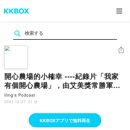
シェア
開心農場的小榷幸 ----紀錄片「我家
有個開心農場」，由艾美獎常勝軍名
導掌鏡，歷時十年，紀錄他與美食部
Iling's Podcast
落客愛妻的農場大作戰！
2021-12-27
·
21 分
KKBOXアプリで無料再生