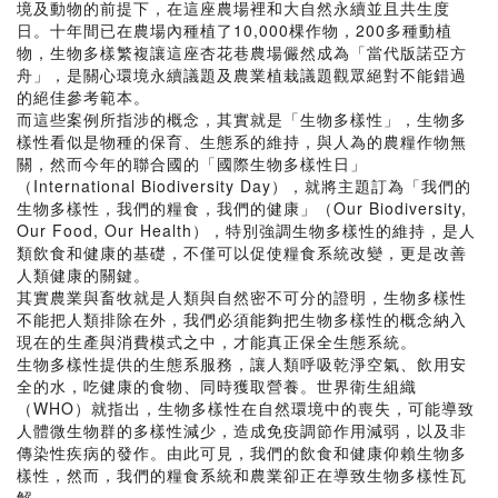
境及動物的前提下，在這座農場裡和大自然永續並且共生度
日。十年間已在農場內種植了10,000棵作物，200多種動植
物，生物多樣繁複讓這座杏花巷農場儼然成為「當代版諾亞方
舟」，是關心環境永續議題及農業植栽議題觀眾絕對不能錯過
的絕佳參考範本。
而這些案例所指涉的概念，其實就是「生物多樣性」，生物多
樣性看似是物種的保育、生態系的維持，與人為的農糧作物無
關，然而今年的聯合國的「國際生物多樣性日」
（International Biodiversity Day），就將主題訂為「我們的
生物多樣性，我們的糧食，我們的健康」（Our Biodiversity,
Our Food, Our Health），特別強調生物多樣性的維持，是人
類飲食和健康的基礎，不僅可以促使糧食系統改變，更是改善
人類健康的關鍵。
其實農業與畜牧就是人類與自然密不可分的證明，生物多樣性
不能把人類排除在外，我們必須能夠把生物多樣性的概念納入
現在的生產與消費模式之中，才能真正保全生態系統。
生物多樣性提供的生態系服務，讓人類呼吸乾淨空氣、飲用安
全的水，吃健康的食物、同時獲取營養。世界衛生組織
（WHO）就指出，生物多樣性在自然環境中的喪失，可能導致
人體微生物群的多樣性減少，造成免疫調節作用減弱，以及非
傳染性疾病的發作。由此可見，我們的飲食和健康仰賴生物多
樣性，然而，我們的糧食系統和農業卻正在導致生物多樣性瓦
解。