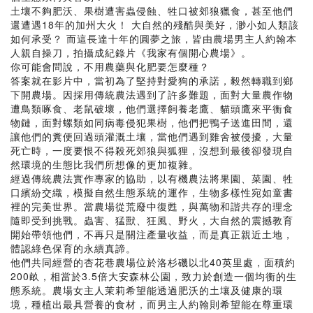
土壤不夠肥沃、果樹遭害蟲侵蝕、牲口被郊狼獵食，甚至他們
還遭遇18年的加州大火！ 大自然的殘酷與美好，渺小如人類該
如何承受？ 而這長達十年的圓夢之旅，皆由農場男主人約翰本
人親自操刀，拍攝成紀錄片《我家有個開心農場》。
你可能會問說，不用農藥與化肥要怎麼種？
答案就在影片中，當初為了堅持對愛狗的承諾，毅然轉職到鄉
下開農場。因採用傳統農法遇到了許多難題，面對大量農作物
遭鳥類啄食、老鼠破壞，他們選擇飼養老鷹、貓頭鷹來平衡食
物鏈，面對螺類如同病毒侵犯果樹，他們把鴨子送進田間，還
讓他們的糞便回過頭灌溉土壤，當他們遇到雞舍被侵擾，大量
死亡時，一度要恨不得殺死郊狼與狐狸，沒想到最後卻發現自
然環境的生態比我們所想像的更加複雜。
經過傳統農法實作專家的協助，以有機農法將果園、菜園、牲
口繽紛交織，模擬自然生態系統的運作，生物多樣性宛如童書
裡的完美世界。當農場從荒廢中復甦，與萬物和諧共存的理念
隨即受到挑戰。蟲害、猛獸、狂風、野火，大自然的震撼教育
開始帶領他們，不再只是關注產量收益，而是真正親近土地，
體認綠色保育的永續真諦。
他們共同經營的杏花巷農場位於洛杉磯以北40英里處，面積約
200畝，相當於3.5倍大安森林公園，致力於創造一個均衡的生
態系統。農場女主人茉莉希望能透過肥沃的土壤及健康的環
境，種植出最具營養的食材，而男主人約翰則希望能在尊重環