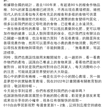
根據聯合國的統計，過去100年來，有超過90％的糧食作物品
種、50%的家畜品種都已經消失，不再出現在農場裡面。雖然
現代人的生活看似每天都有充足的糧食和多樣的食物可供選
擇，但是和幾個世代前相比，現代人實際的飲食變得均質化，
很多以前我們的祖父母吃過的食物，已從餐桌上永遠消失。
一座生物多樣性的農場，除了可以抵抗農藥與化肥，更可以增
加作物的健康，以及人類與環境的保全。也許我們沒有辦法自
己闢建一個農場，也沒有能力買到「杏花巷農場」的雞蛋與友
善環境農作物，然而可以選擇在地小農的農作物消費，我們可
以尋找友善動物與環境的「非籠飼雞蛋」、「無毒農業」等認
證標章。
同時，我們也應該找個周末離開城市，去一趟郊外，看一看農
作物們的產地，認識自己餐桌上的食物來源，看看他們是如何
被對待，就等於是我們如何對待自己與家人，每天消費時小小
的注意，可能就是讓世界變好的大大助益。
我心中的夢田有兩種，一種是生活中小小的開心農場，另一個
是夢想中的實驗教育農場，我在2022年計畫開播有關教育類的
節目，敬請期待喔～。
今天就分享到這裡，你們有感受到我們的小確幸嗎？
也謝謝熱情的鄰居麗慧分享她的開心農場，歡迎更多朋友來電
或來信分享你的小榷幸，祝各位有個愉快的假期～
010自由學習新視野 每週會更新1～2集，記得別忘撥空持續收