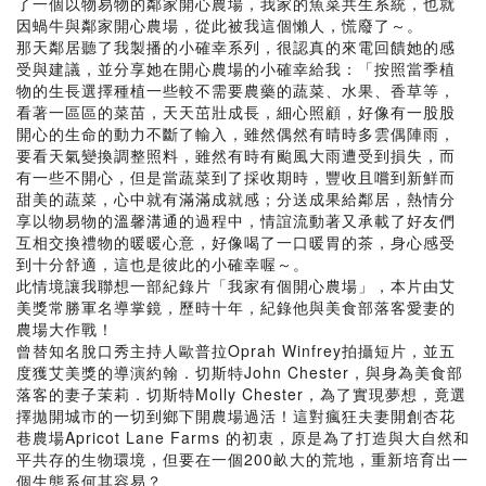
了一個以物易物的鄰家開心農場，我家的魚菜共生系統，也就
因蝸牛與鄰家開心農場，從此被我這個懶人，慌廢了～。
那天鄰居聽了我製播的小確幸系列，很認真的來電回饋她的感
受與建議，並分享她在開心農場的小確幸給我：「按照當季植
物的生長選擇種植一些較不需要農藥的蔬菜、水果、香草等，
看著一區區的菜苗，天天茁壯成長，細心照顧，好像有一股股
開心的生命的動力不斷了輸入，雖然偶然有晴時多雲偶陣雨，
要看天氣變換調整照料，雖然有時有颱風大雨遭受到損失，而
有一些不開心，但是當蔬菜到了採收期時，豐收且嚐到新鮮而
甜美的蔬菜，心中就有滿滿成就感；分送成果給鄰居，熱情分
享以物易物的溫馨溝通的過程中，情誼流動著又承載了好友們
互相交換禮物的暖暖心意，好像喝了一口暖胃的茶，身心感受
到十分舒適，這也是彼此的小確幸喔～。
此情境讓我聯想一部紀錄片「我家有個開心農場」，本片由艾
美獎常勝軍名導掌鏡，歷時十年，紀錄他與美食部落客愛妻的
農場大作戰！
曾替知名脫口秀主持人歐普拉Oprah Winfrey拍攝短片，並五
度獲艾美獎的導演約翰．切斯特John Chester，與身為美食部
落客的妻子茉莉．切斯特Molly Chester，為了實現夢想，竟選
擇拋開城市的一切到鄉下開農場過活！這對瘋狂夫妻開創杏花
巷農場Apricot Lane Farms 的初衷，原是為了打造與大自然和
平共存的生物環境，但要在一個200畝大的荒地，重新培育出一
個生態系何其容易？