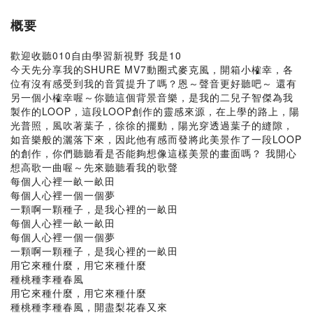
概要
歡迎收聽010自由學習新視野 我是10
今天先分享我的SHURE MV7動圈式麥克風，開箱小榷幸，各
位有沒有感受到我的音質提升了嗎？恩～聲音更好聽吧～ 還有
另一個小榷幸喔～你聽這個背景音樂，是我的二兒子智傑為我
製作的LOOP，這段LOOP創作的靈感來源，在上學的路上，陽
光普照，風吹著葉子，徐徐的擺動，陽光穿透過葉子的縫隙，
如音樂般的灑落下來，因此他有感而發將此美景作了一段LOOP
的創作，你們聽聽看是否能夠想像這樣美景的畫面嗎？ 我開心
想高歌一曲喔～先來聽聽看我的歌聲
每個人心裡一畝一畝田
每個人心裡一個一個夢
一顆啊一顆種子，是我心裡的一畝田
每個人心裡一畝一畝田
每個人心裡一個一個夢
一顆啊一顆種子，是我心裡的一畝田
用它來種什麼，用它來種什麼
種桃種李種春風
用它來種什麼，用它來種什麼
種桃種李種春風，開盡梨花春又來