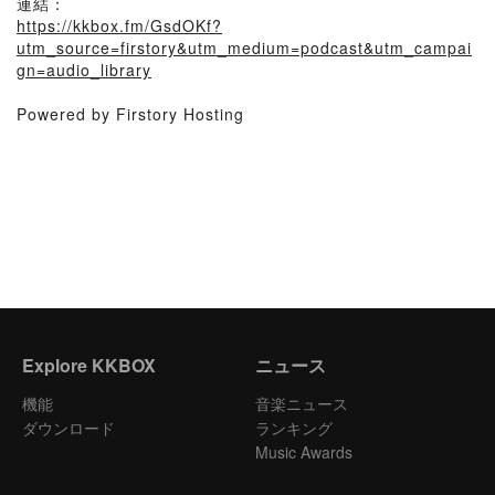
連結：
https://kkbox.fm/GsdOKf?
utm_source=firstory&utm_medium=podcast&utm_campai
gn=audio_library
Powered by Firstory Hosting
Explore KKBOX
ニュース
機能
音楽ニュース
ダウンロード
ランキング
Music Awards