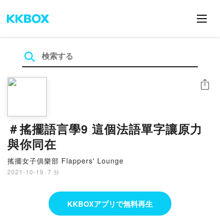
シェア
＃搖擺語言學9 這個法語單字讓原力
與你同在
搖擺女子俱樂部 Flappers' Lounge
2021-10-19
·
7 分
KKBOXアプリで無料再生