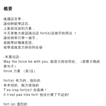
概要
搖擺語言學，
讓你輕鬆學語言。
上集節目談到力量，
今天來教大家認識法語 fort(e)這個字的用法 ！
讓你簡單只學一個字，
就能學好幾種意思。
祝學成後原力與你同在😆
-本週法語-
May the force be with you. 願原力與你同在。（星際大戰經
典句子）
force 力量 （英/法）
fort(e) 有力的，強壯的
有本領的、能力很強的
T'es trop fort(e)! 你真棒！
Il n'est pas très fort! 他沒什麼了不起的!
fort (e) 濃烈的