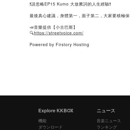
❗️請忽略EP15 Kumo 大放厥詞的人生經驗❗️
最後真心建議，身體第一，面子第二，大家要積極保
📣音樂提供【小古巴斯】
🔍
https://streetvoice.com/
Powered by Firstory Hosting
Explore KKBOX
ニュース
機能
音楽ニュース
ダウンロード
ランキング