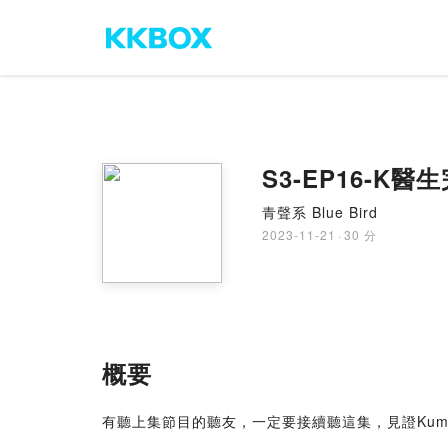
S3-EP16-K醫
青聲系 Blue Bird
2023-11-21
·
30 分
概要
有聽上集節目的聽友，一定要接續聽這集，見證Ku