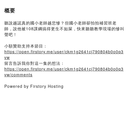
概要
聽說越認真的國小老師越悲慘？但國小老師卻拍拍補習班老
師，說他被108課綱搞得更生不如屎，快來聽聽教學現場的慘叫
聲吧！
小額贊助支持本節目：
https://open.firstory.me/user/ckm1g2641cj790804b0o0q3
vw
留言告訴我你對這一集的想法：
https://open.firstory.me/user/ckm1g2641cj790804b0o0q3
vw/comments
Powered by Firstory Hosting