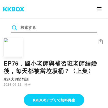
シェア
EP76．國小老師與補習班老師結婚
後，每天都被當垃圾桶？〈上集〉
家政夫的悄悄話
2024-06-22
·
16 分
KKBOXアプリで無料再生